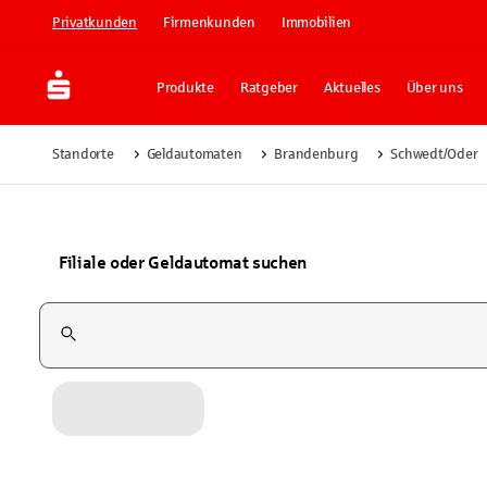
Privatkunden
Firmenkunden
Immobilien
Produkte
Ratgeber
Aktuelles
Über uns
Standorte
Geldautomaten
Brandenburg
Schwedt/Oder
Filiale oder Geldautomat suchen
Suchfeld