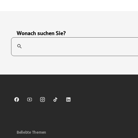
Wonach suchen Sie?
Suchfeld
Tippen Sie, um nach Themen zu suchen. Verwenden Sie die Pfei
Sparkasse auf Facebook
Sparkasse auf Youtube
Sparkasse auf Instagram
Sparkasse auf TikTok
Sparkasse auf LinkedIn
Beliebte Themen