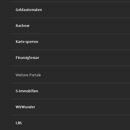
Geldautomaten
Rechner
Karte sperren
Finanzglossar
Weitere Portale
S-Immobilien
WirWunder
LBS