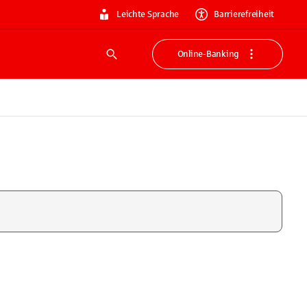
Leichte Sprache
Barrierefreiheit
Online-Banking
Suche