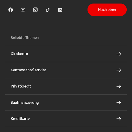
Nach oben
Sparkasse auf Facebook
Sparkasse auf Youtube
Sparkasse auf Instagram
Sparkasse auf TikTok
Sparkasse auf LinkedIn
Beliebte Themen
Girokonto
Kontowechselservice
Privatkredit
Baufinanzierung
Kreditkarte