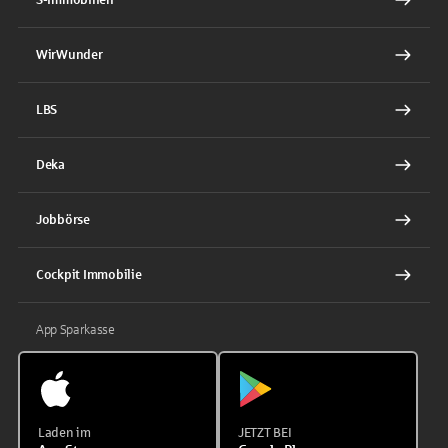
WirWunder
LBS
Deka
Jobbörse
Cockpit Immobilie
App Sparkasse
Laden im
JETZT BEI