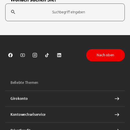
Suchfeld
Tippen Sie, um nach Themen zu suchen. Verwenden Sie die Pfeil-T
Nach oben
Sparkasse auf Facebook
Sparkasse auf Youtube
Sparkasse auf Instagram
Sparkasse auf TikTok
Sparkasse auf LinkedIn
Beliebte Themen
Girokonto
Kontowechselservice