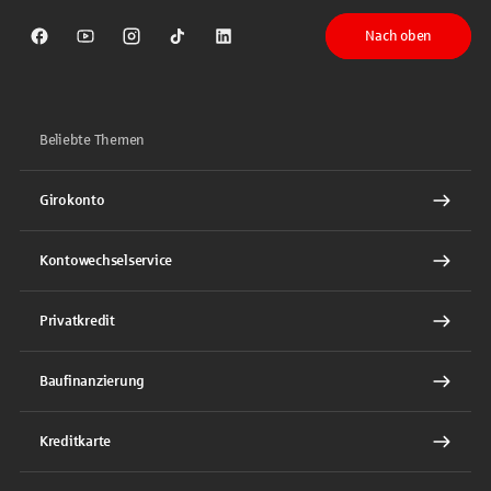
Nach oben
Sparkasse auf Facebook
Sparkasse auf Youtube
Sparkasse auf Instagram
Sparkasse auf TikTok
Sparkasse auf LinkedIn
Beliebte Themen
Girokonto
Kontowechselservice
Privatkredit
Baufinanzierung
Kreditkarte