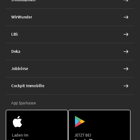
WirWunder
LBS
Deka
Jobbörse
Cockpit Immobilie
App Sparkasse
Laden im
JETZT BEI