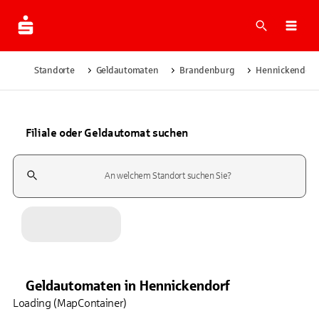
Suche
Navi
Standorte
Geldautomaten
Brandenburg
Hennickendorf
Filiale oder Geldautomat suchen
Suchfeld
Geldautomaten
in
Hennickendorf
Loading (MapContainer)