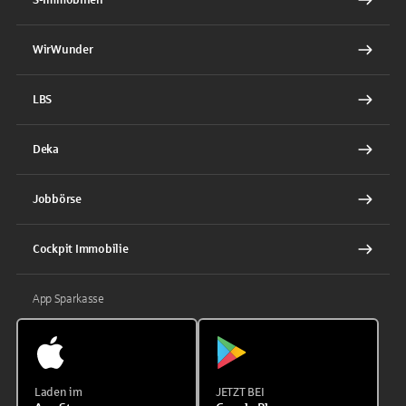
WirWunder
LBS
Deka
Jobbörse
Cockpit Immobilie
App Sparkasse
Laden im
JETZT BEI