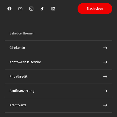
Nach oben
Sparkasse auf Facebook
Sparkasse auf Youtube
Sparkasse auf Instagram
Sparkasse auf TikTok
Sparkasse auf LinkedIn
Beliebte Themen
Girokonto
Kontowechselservice
Privatkredit
Baufinanzierung
Kreditkarte