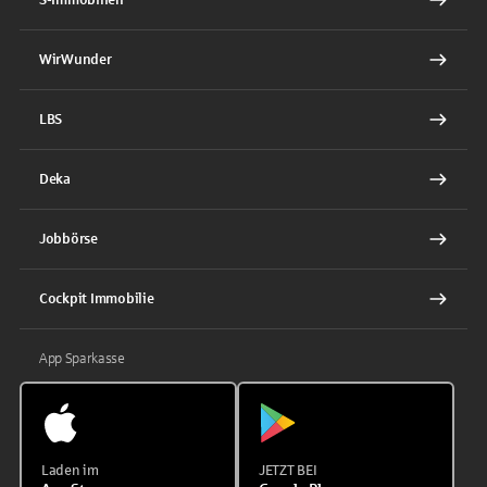
WirWunder
LBS
Deka
Jobbörse
Cockpit Immobilie
App Sparkasse
Laden im
JETZT BEI