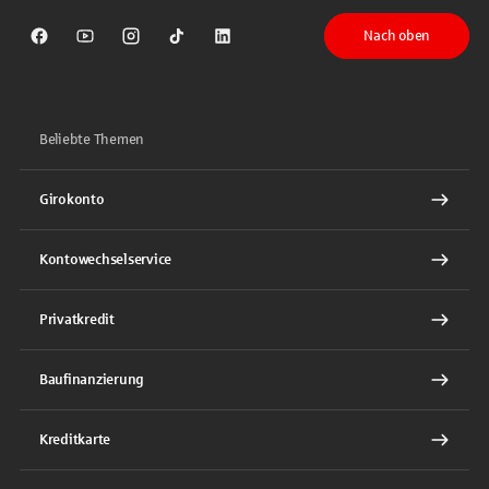
Nach oben
Sparkasse auf Facebook
Sparkasse auf Youtube
Sparkasse auf Instagram
Sparkasse auf TikTok
Sparkasse auf LinkedIn
Beliebte Themen
Girokonto
Kontowechselservice
Privatkredit
Baufinanzierung
Kreditkarte