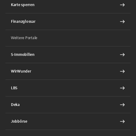
Karte sperren
Finanzglossar
Weitere Portale
S-Immobilien
WirWunder
LBS
Deka
Jobbörse