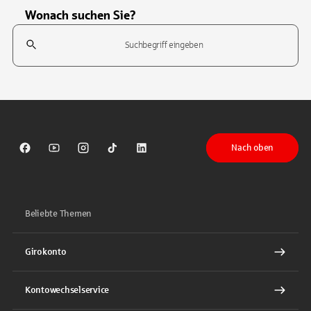
Wonach suchen Sie?
Suchfeld
Tippen Sie, um nach Themen zu suchen. Verwenden Sie die Pfeil-T
Nach oben
Sparkasse auf Facebook
Sparkasse auf Youtube
Sparkasse auf Instagram
Sparkasse auf TikTok
Sparkasse auf LinkedIn
Beliebte Themen
Girokonto
Kontowechselservice