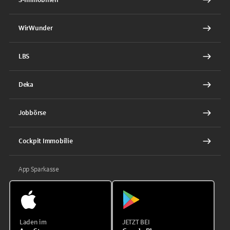
WirWunder
LBS
Deka
Jobbörse
Cockpit Immobilie
App Sparkasse
Laden im
JETZT BEI