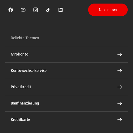
Nach oben
Sparkasse auf Facebook
Sparkasse auf Youtube
Sparkasse auf Instagram
Sparkasse auf TikTok
Sparkasse auf LinkedIn
Beliebte Themen
Girokonto
Kontowechselservice
Privatkredit
Baufinanzierung
Kreditkarte