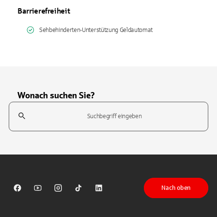
Barrierefreiheit
Sehbehinderten-Unterstützung Geldautomat
Wonach suchen Sie?
Suchfeld
Tippen Sie, um nach Themen zu suchen. Verwenden Sie die Pfeil-T
Nach oben
Sparkasse auf Facebook
Sparkasse auf Youtube
Sparkasse auf Instagram
Sparkasse auf TikTok
Sparkasse auf LinkedIn