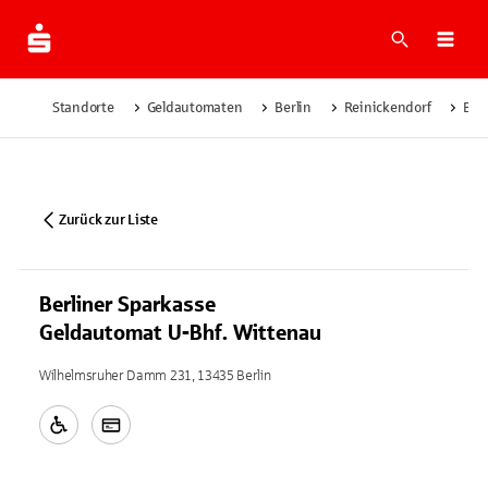
Suche
Navi
Standorte
Geldautomaten
Berlin
Reinickendorf
Ber
Zurück zur Liste
Berliner Sparkasse
Geldautomat U-Bhf. Wittenau
Wilhelmsruher Damm 231, 13435 Berlin