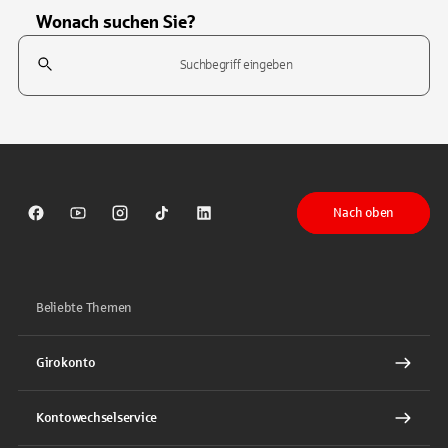
Wonach suchen Sie?
Suchfeld
Tippen Sie, um nach Themen zu suchen. Verwenden Sie die Pfeil-T
Nach oben
Sparkasse auf Facebook
Sparkasse auf Youtube
Sparkasse auf Instagram
Sparkasse auf TikTok
Sparkasse auf LinkedIn
Beliebte Themen
Girokonto
Kontowechselservice