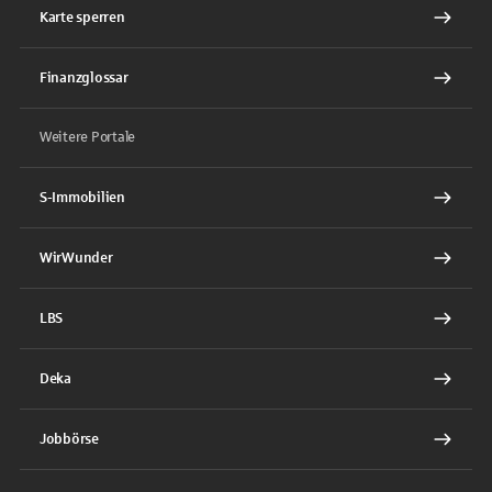
Karte sperren
Finanzglossar
Weitere Portale
S-Immobilien
WirWunder
LBS
Deka
Jobbörse