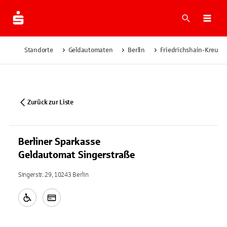
Suche
Navi
Standorte
Geldautomaten
Berlin
Friedrichshain-Kreuzb
Zurück zur Liste
Berliner Sparkasse
Geldautomat Singerstraße
Singerstr. 29, 10243 Berlin