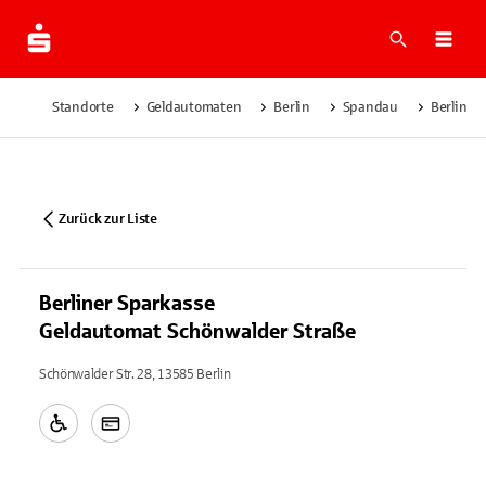
Suche
Navi
Standorte
Geldautomaten
Berlin
Spandau
Berliner
Zurück zur Liste
Berliner Sparkasse
Geldautomat Schönwalder Straße
Schönwalder Str. 28, 13585 Berlin