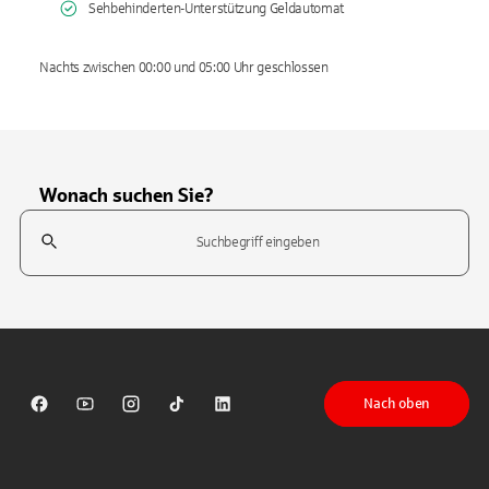
Sehbehinderten-Unterstützung Geldautomat
Nachts zwischen 00:00 und 05:00 Uhr geschlossen
Wonach suchen Sie?
Suchfeld
Tippen Sie, um nach Themen zu suchen. Verwenden Sie die Pfeil-T
Nach oben
Sparkasse auf Facebook
Sparkasse auf Youtube
Sparkasse auf Instagram
Sparkasse auf TikTok
Sparkasse auf LinkedIn