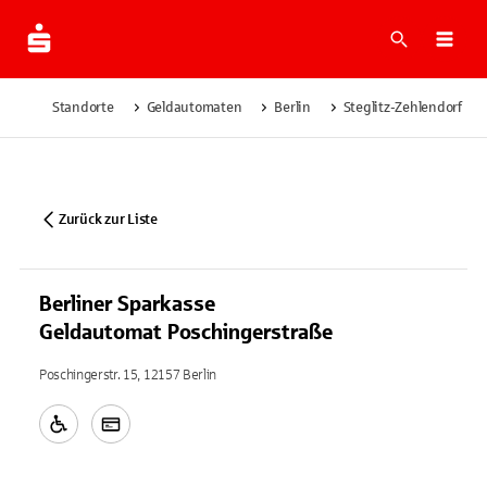
Suche
Navi
Standorte
Geldautomaten
Berlin
Steglitz-Zehlendorf
Zurück zur Liste
Berliner Sparkasse
Geldautomat Poschingerstraße
Poschingerstr. 15, 12157 Berlin