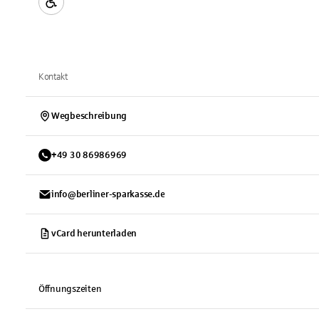
Kontakt
Wegbeschreibung
+
49
30
86986969
info@berliner-sparkasse.de
vCard herunterladen
Öffnungszeiten