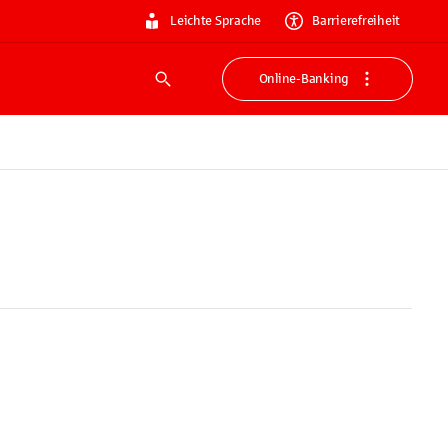
Leichte Sprache
Barrierefreiheit
Online-Banking
Suche