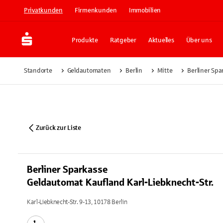
Privatkunden
Firmenkunden
Immobilien
Produkte
Ratgeber
Aktuelles
Über uns
Standorte
Geldautomaten
Berlin
Mitte
Berliner Spa
Zurück zur Liste
Berliner Sparkasse
Geldautomat Kaufland Karl-Liebknecht-Str.
Karl-Liebknecht-Str. 9-13, 10178 Berlin