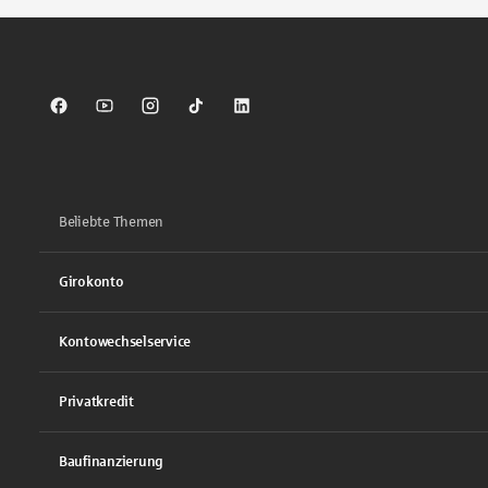
Sparkasse auf Facebook
Sparkasse auf Youtube
Sparkasse auf Instagram
Sparkasse auf TikTok
Sparkasse auf LinkedIn
Beliebte Themen
Girokonto
Kontowechselservice
Privatkredit
Baufinanzierung