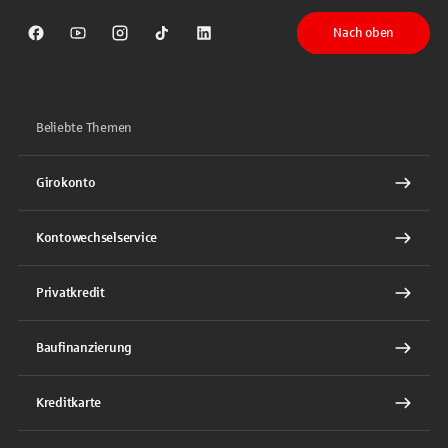
Nach oben
Sparkasse auf Facebook
Sparkasse auf Youtube
Sparkasse auf Instagram
Sparkasse auf TikTok
Sparkasse auf LinkedIn
Beliebte Themen
Girokonto
Kontowechselservice
Privatkredit
Baufinanzierung
Kreditkarte