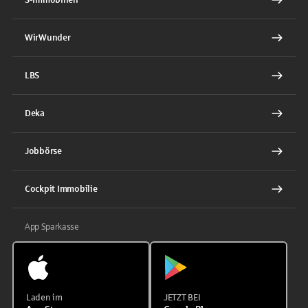
WirWunder
LBS
Deka
Jobbörse
Cockpit Immobilie
App Sparkasse
Laden im
JETZT BEI