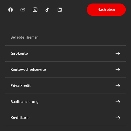
Nach oben
Sparkasse auf Facebook
Sparkasse auf Youtube
Sparkasse auf Instagram
Sparkasse auf TikTok
Sparkasse auf LinkedIn
Beliebte Themen
Girokonto
Kontowechselservice
Privatkredit
Baufinanzierung
Kreditkarte