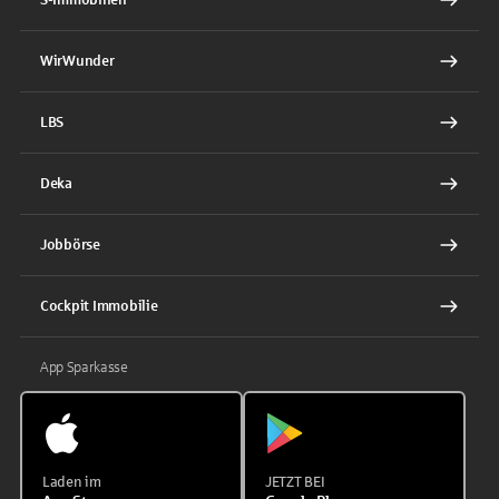
WirWunder
LBS
Deka
Jobbörse
Cockpit Immobilie
App Sparkasse
Laden im
JETZT BEI