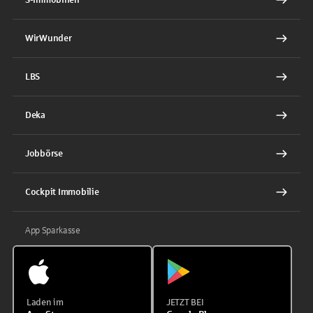
WirWunder
LBS
Deka
Jobbörse
Cockpit Immobilie
App Sparkasse
Laden im
JETZT BEI