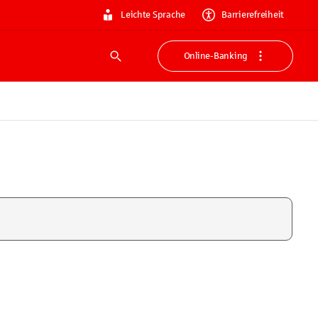
Leichte Sprache
Barrierefreiheit
Online-Banking
Suche