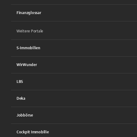
Finanzglossar
Weitere Portale
S-Immobilien
WirWunder
LBS
Deka
Jobbörse
Cockpit Immobilie