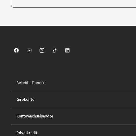
Tippen Sie, um nach Themen zu suchen. Verwenden Sie die Pfei
Sparkasse auf Facebook
Sparkasse auf Youtube
Sparkasse auf Instagram
Sparkasse auf TikTok
Sparkasse auf LinkedIn
Beliebte Themen
Girokonto
Kontowechselservice
Privatkredit