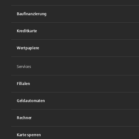
Baufinanzierung
Kreditkarte
Wertpapiere
Services
Filialen
Geldautomaten
Rechner
Karte sperren