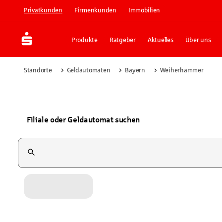
Privatkunden
Firmenkunden
Immobilien
Produkte
Ratgeber
Aktuelles
Über uns
Standorte
Geldautomaten
Bayern
Weiherhammer
Filiale oder Geldautomat suchen
Suchfeld