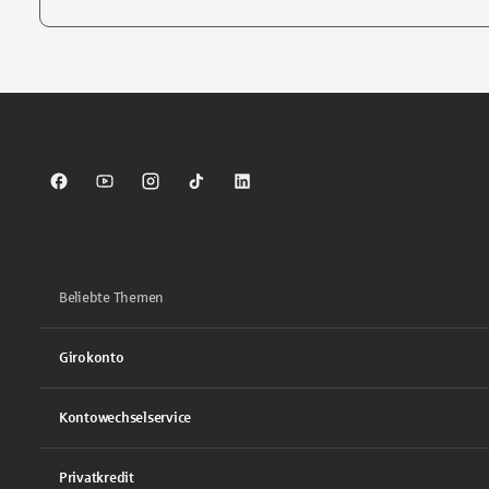
Tippen Sie, um nach Themen zu suchen. Verwenden Sie die Pfei
Sparkasse auf Facebook
Sparkasse auf Youtube
Sparkasse auf Instagram
Sparkasse auf TikTok
Sparkasse auf LinkedIn
Beliebte Themen
Girokonto
Kontowechselservice
Privatkredit