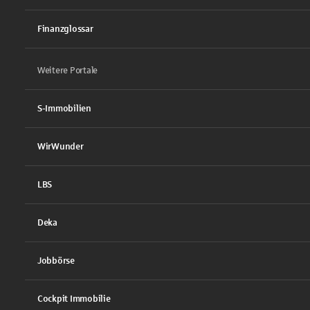
Finanzglossar
Weitere Portale
S-Immobilien
WirWunder
LBS
Deka
Jobbörse
Cockpit Immobilie