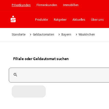
Privatkunden
Firmenkunden
Immobilien
Produkte
Ratgeber
Aktuelles
Über uns
Standorte
Geldautomaten
Bayern
Waakirchen
Filiale oder Geldautomat suchen
Suchfeld