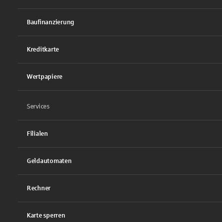
Baufinanzierung
Kreditkarte
Wertpapiere
Services
Filialen
Geldautomaten
Rechner
Karte sperren