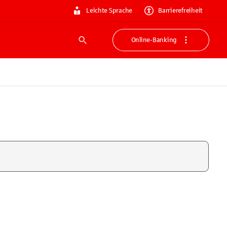
Leichte Sprache
Barrierefreiheit
Online-Banking
Suche