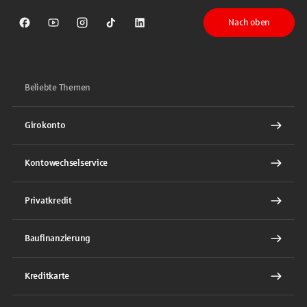
Nach oben
Sparkasse auf Facebook
Sparkasse auf Youtube
Sparkasse auf Instagram
Sparkasse auf TikTok
Sparkasse auf LinkedIn
Beliebte Themen
Girokonto
Kontowechselservice
Privatkredit
Baufinanzierung
Kreditkarte