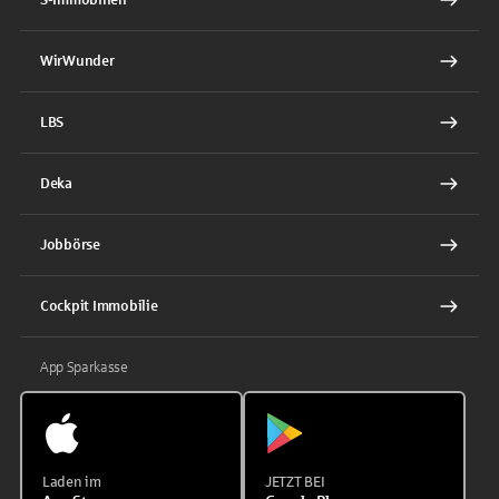
WirWunder
LBS
Deka
Jobbörse
Cockpit Immobilie
App Sparkasse
Laden im
JETZT BEI