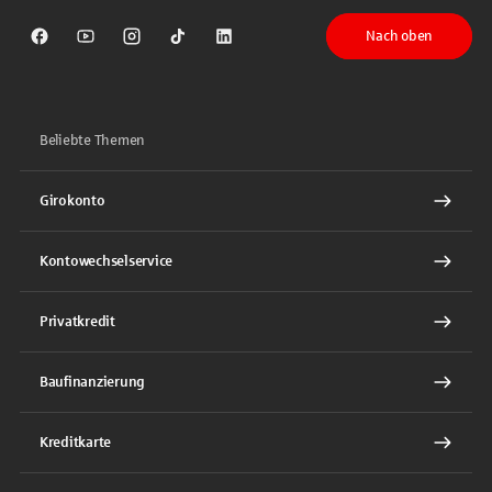
Nach oben
Sparkasse auf Facebook
Sparkasse auf Youtube
Sparkasse auf Instagram
Sparkasse auf TikTok
Sparkasse auf LinkedIn
Beliebte Themen
Girokonto
Kontowechselservice
Privatkredit
Baufinanzierung
Kreditkarte