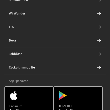
WirWunder
LBS
Deka
Jobbörse
Cockpit Immobilie
App Sparkasse
Laden im
JETZT BEI