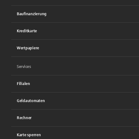
Baufinanzierung
Kreditkarte
Wertpapiere
Services
Filialen
Geldautomaten
Rechner
Karte sperren