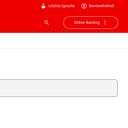
Leichte Sprache
Barrierefreiheit
Online-Banking
Suche