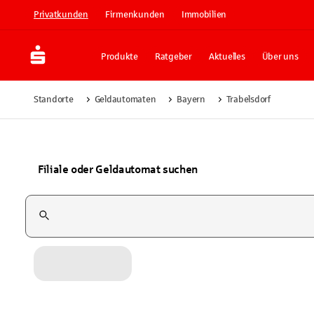
Privatkunden
Firmenkunden
Immobilien
Produkte
Ratgeber
Aktuelles
Über uns
Standorte
Geldautomaten
Bayern
Trabelsdorf
Filiale oder Geldautomat suchen
Suchfeld