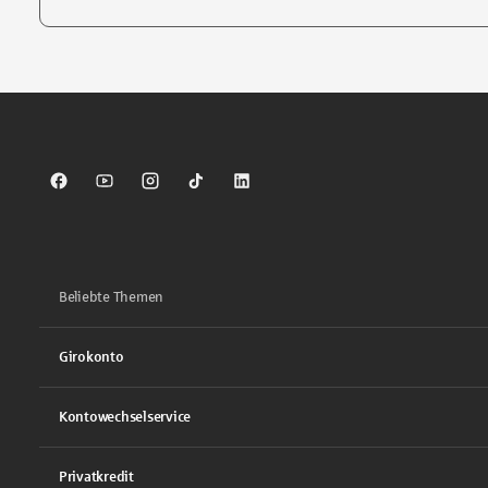
Tippen Sie, um nach Themen zu suchen. Verwenden Sie die Pfei
Sparkasse auf Facebook
Sparkasse auf Youtube
Sparkasse auf Instagram
Sparkasse auf TikTok
Sparkasse auf LinkedIn
Beliebte Themen
Girokonto
Kontowechselservice
Privatkredit