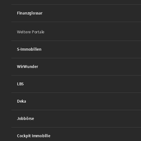
Finanzglossar
Weitere Portale
S-Immobilien
WirWunder
LBS
Deka
Jobbörse
Cockpit Immobilie