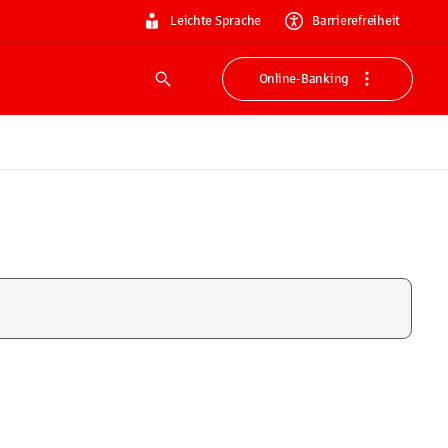
Leichte Sprache
Barrierefreiheit
Online-Banking
Suche