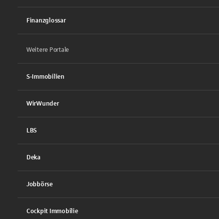
Finanzglossar
Weitere Portale
S-Immobilien
WirWunder
LBS
Deka
Jobbörse
Cockpit Immobilie