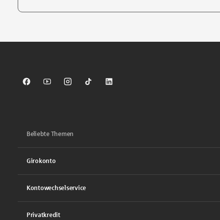
Tippen Sie, um nach Themen zu suchen. Verwenden Sie die Pfei
Sparkasse auf Facebook
Sparkasse auf Youtube
Sparkasse auf Instagram
Sparkasse auf TikTok
Sparkasse auf LinkedIn
Beliebte Themen
Girokonto
Kontowechselservice
Privatkredit