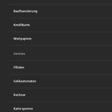
Baufinanzierung
Kreditkarte
Wertpapiere
Services
Filialen
Geldautomaten
Rechner
Karte sperren