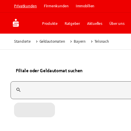
Privatkunden
Firmenkunden
Immobilien
Produkte
Ratgeber
Aktuelles
Über uns
Standorte
Geldautomaten
Bayern
Teisnach
Filiale oder Geldautomat suchen
Suchfeld