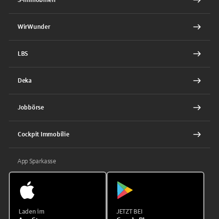
WirWunder
LBS
Deka
Jobbörse
Cockpit Immobilie
App Sparkasse
Laden im
JETZT BEI