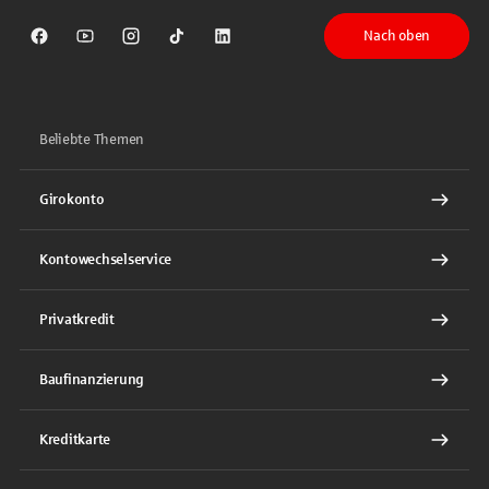
Nach oben
Sparkasse auf Facebook
Sparkasse auf Youtube
Sparkasse auf Instagram
Sparkasse auf TikTok
Sparkasse auf LinkedIn
Beliebte Themen
Girokonto
Kontowechselservice
Privatkredit
Baufinanzierung
Kreditkarte