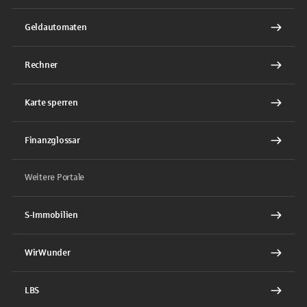
Geldautomaten
Rechner
Karte sperren
Finanzglossar
Weitere Portale
S-Immobilien
WirWunder
LBS