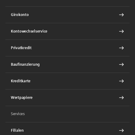
Girokonto
Kontowechselservice
Privatkredit
Baufinanzierung
Kreditkarte
Wertpapiere
Services
Filialen