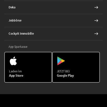
Deka
Jobbörse
Cockpit Immobilie
App Sparkasse
Laden im
JETZT BEI
App Store
Google Play