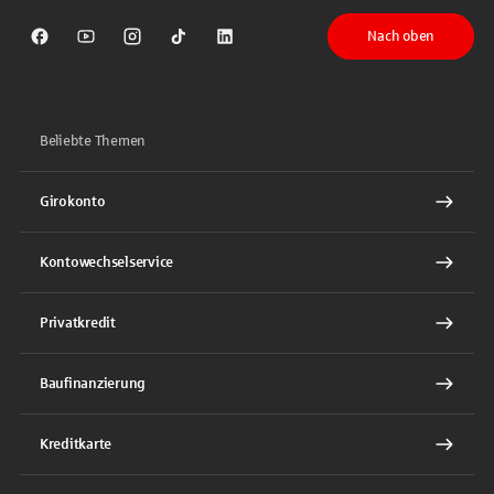
Nach oben
Sparkasse auf Facebook
Sparkasse auf Youtube
Sparkasse auf Instagram
Sparkasse auf TikTok
Sparkasse auf LinkedIn
Beliebte Themen
Girokonto
Kontowechselservice
Privatkredit
Baufinanzierung
Kreditkarte