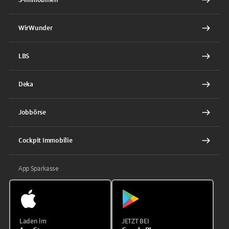
WirWunder
LBS
Deka
Jobbörse
Cockpit Immobilie
App Sparkasse
Laden im
JETZT BEI