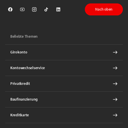
Nach oben
Sparkasse auf Facebook
Sparkasse auf Youtube
Sparkasse auf Instagram
Sparkasse auf TikTok
Sparkasse auf LinkedIn
Beliebte Themen
Girokonto
Kontowechselservice
Privatkredit
Baufinanzierung
Kreditkarte