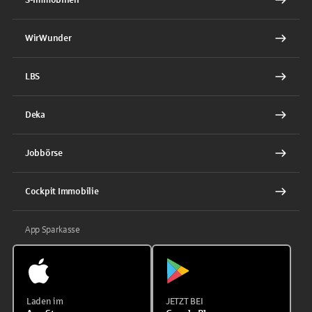
WirWunder
LBS
Deka
Jobbörse
Cockpit Immobilie
App Sparkasse
Laden im
JETZT BEI