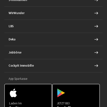
WirWunder
LBS
Deka
Jobbörse
Cockpit Immobilie
App Sparkasse
Laden im
JETZT BEI