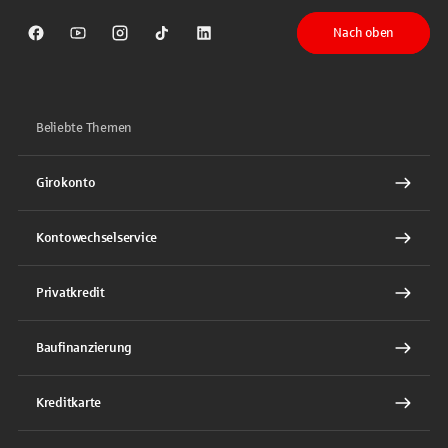
Nach oben
Sparkasse auf Facebook
Sparkasse auf Youtube
Sparkasse auf Instagram
Sparkasse auf TikTok
Sparkasse auf LinkedIn
Beliebte Themen
Girokonto
Kontowechselservice
Privatkredit
Baufinanzierung
Kreditkarte