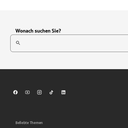
Wonach suchen Sie?
Suchfeld
Tippen Sie, um nach Themen zu suchen. Verwenden Sie die Pfei
Sparkasse auf Facebook
Sparkasse auf Youtube
Sparkasse auf Instagram
Sparkasse auf TikTok
Sparkasse auf LinkedIn
Beliebte Themen