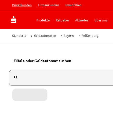
Privatkunden
Firmenkunden
Immobilien
Produkte
Ratgeber
Aktuelles
Über uns
Standorte
Geldautomaten
Bayern
Peißenberg
Filiale oder Geldautomat suchen
Suchfeld