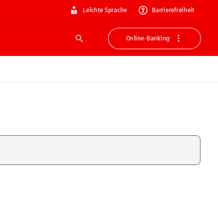
Leichte Sprache
Barrierefreiheit
Online-Banking
Suche