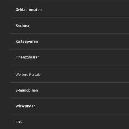
Geldautomaten
Rechner
Karte sperren
Finanzglossar
Weitere Portale
S-Immobilien
WirWunder
LBS