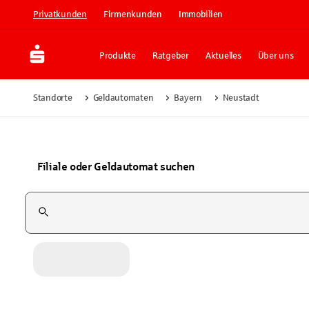
Privatkunden
Firmenkunden
Immobilien
Produkte
Ratgeber
Aktuelles
Über uns
Standorte
Geldautomaten
Bayern
Neustadt
Filiale oder Geldautomat suchen
Suchfeld