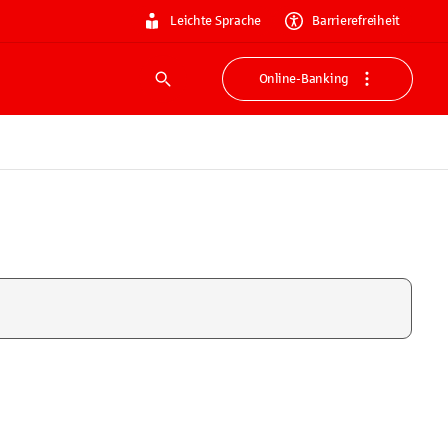
Leichte Sprache
Barrierefreiheit
Online-Banking
Suche