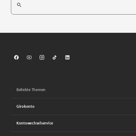
Tippen Sie, um nach Themen zu suchen. Verwenden Sie die Pfei
Sparkasse auf Facebook
Sparkasse auf Youtube
Sparkasse auf Instagram
Sparkasse auf TikTok
Sparkasse auf LinkedIn
Beliebte Themen
Girokonto
Kontowechselservice