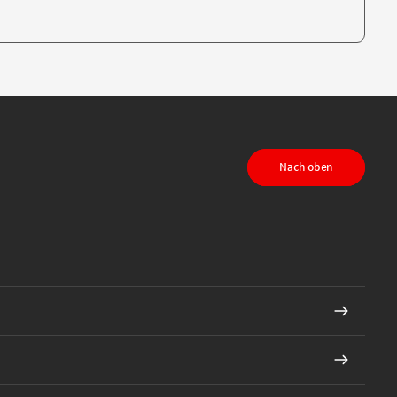
te, um auszuwählen
Nach oben