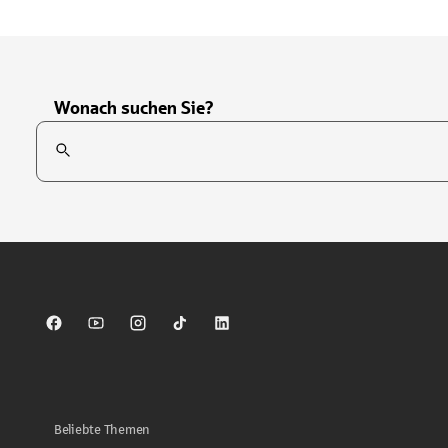
Wonach suchen Sie?
Suchfeld
Tippen Sie, um nach Themen zu suchen. Verwenden Sie die Pfei
Sparkasse auf Facebook
Sparkasse auf Youtube
Sparkasse auf Instagram
Sparkasse auf TikTok
Sparkasse auf LinkedIn
Beliebte Themen