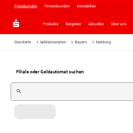
Privatkunden
Firmenkunden
Immobilien
Produkte
Ratgeber
Aktuelles
Über uns
Standorte
Geldautomaten
Bayern
Nabburg
Filiale oder Geldautomat suchen
Suchfeld