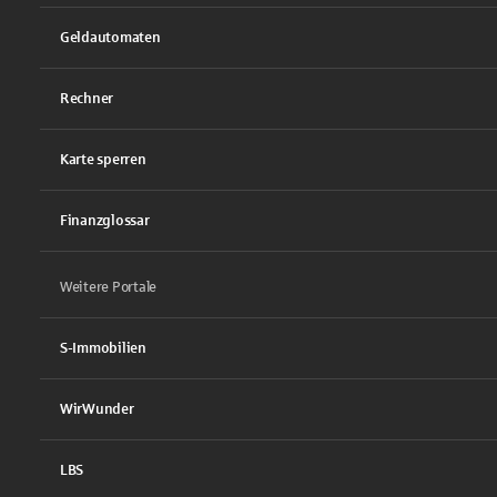
Geldautomaten
Rechner
Karte sperren
Finanzglossar
Weitere Portale
S-Immobilien
WirWunder
LBS