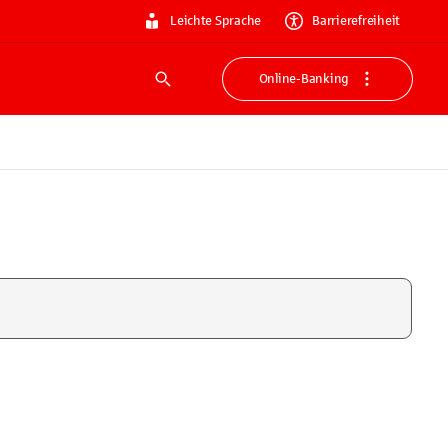
Leichte Sprache
Barrierefreiheit
Online-Banking
Suche