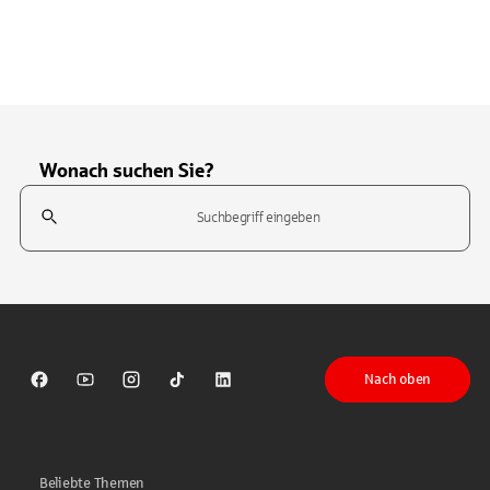
Wonach suchen Sie?
Suchfeld
Tippen Sie, um nach Themen zu suchen. Verwenden Sie die Pfeil-T
Nach oben
Sparkasse auf Facebook
Sparkasse auf Youtube
Sparkasse auf Instagram
Sparkasse auf TikTok
Sparkasse auf LinkedIn
Beliebte Themen