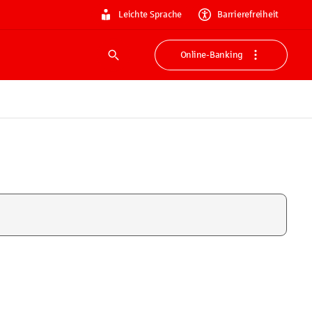
Leichte Sprache
Barrierefreiheit
Online-Banking
Suche