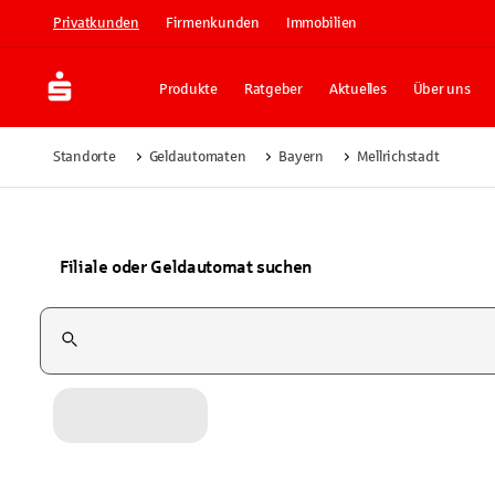
Privatkunden
Firmenkunden
Immobilien
Produkte
Ratgeber
Aktuelles
Über uns
Standorte
Geldautomaten
Bayern
Mellrichstadt
Filiale oder Geldautomat suchen
Suchfeld