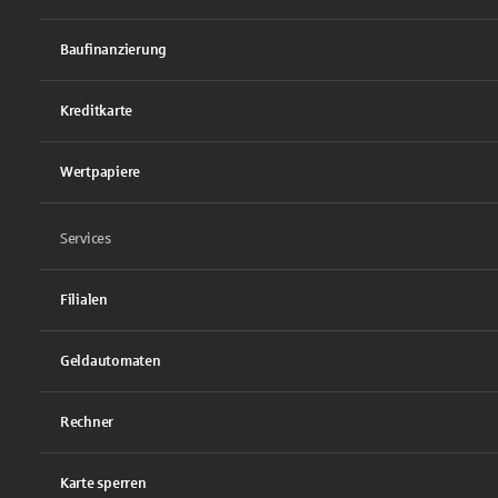
Baufinanzierung
Kreditkarte
Wertpapiere
Services
Filialen
Geldautomaten
Rechner
Karte sperren