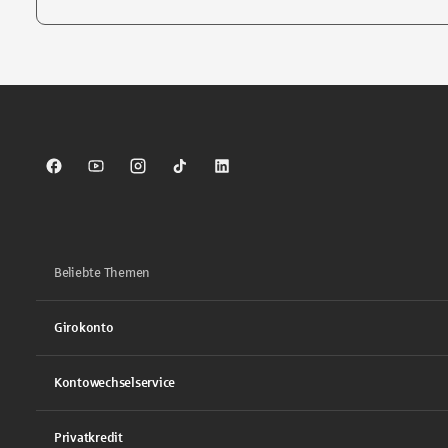
Tippen Sie, um nach Themen zu suchen. Verwenden Sie die Pfei
Sparkasse auf Facebook
Sparkasse auf Youtube
Sparkasse auf Instagram
Sparkasse auf TikTok
Sparkasse auf LinkedIn
Beliebte Themen
Girokonto
Kontowechselservice
Privatkredit