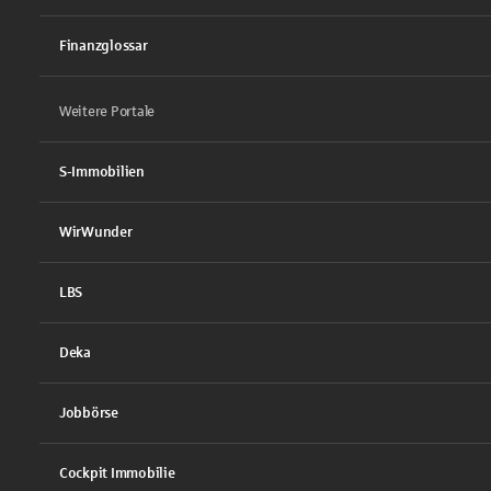
Finanzglossar
Weitere Portale
S-Immobilien
WirWunder
LBS
Deka
Jobbörse
Cockpit Immobilie