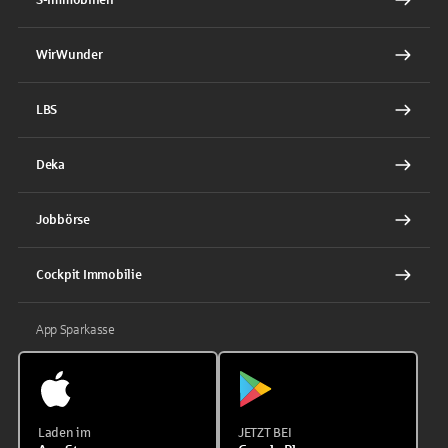
WirWunder
LBS
Deka
Jobbörse
Cockpit Immobilie
App Sparkasse
Laden im
JETZT BEI