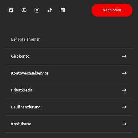
Nach oben
Sparkasse auf Facebook
Sparkasse auf Youtube
Sparkasse auf Instagram
Sparkasse auf TikTok
Sparkasse auf LinkedIn
Beliebte Themen
Girokonto
Kontowechselservice
Privatkredit
Baufinanzierung
Kreditkarte