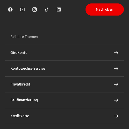
Nach oben
Sparkasse auf Facebook
Sparkasse auf Youtube
Sparkasse auf Instagram
Sparkasse auf TikTok
Sparkasse auf LinkedIn
Beliebte Themen
Girokonto
Kontowechselservice
Privatkredit
Baufinanzierung
Kreditkarte