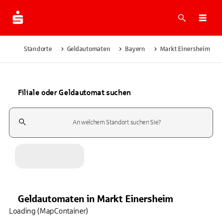
Suche
Navi
Standorte
Geldautomaten
Bayern
Markt Einersheim
Filiale oder Geldautomat suchen
Suchfeld
Geldautomaten
in
Markt Einersheim
Loading (MapContainer)