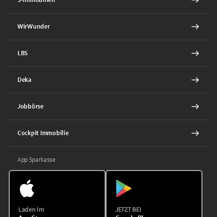
WirWunder
LBS
Deka
Jobbörse
Cockpit Immobilie
App Sparkasse
Laden im
JETZT BEI