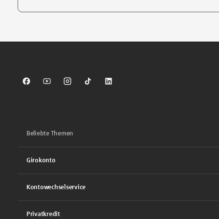
Tippen Sie, um nach Themen zu suchen. Verwenden Sie die Pfei
Sparkasse auf Facebook
Sparkasse auf Youtube
Sparkasse auf Instagram
Sparkasse auf TikTok
Sparkasse auf LinkedIn
Beliebte Themen
Girokonto
Kontowechselservice
Privatkredit