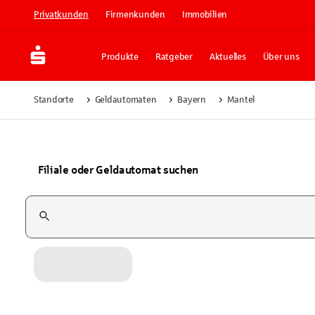
Privatkunden
Firmenkunden
Immobilien
Produkte
Ratgeber
Aktuelles
Über uns
Standorte
Geldautomaten
Bayern
Mantel
Filiale oder Geldautomat suchen
Suchfeld