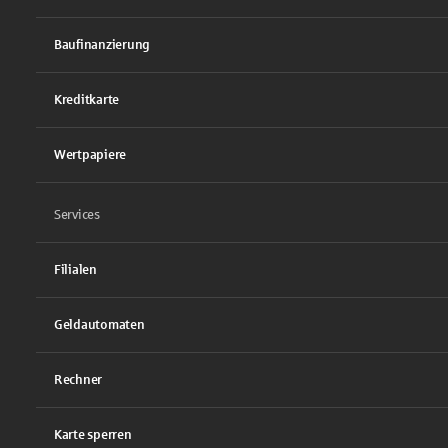
Baufinanzierung
Kreditkarte
Wertpapiere
Services
Filialen
Geldautomaten
Rechner
Karte sperren