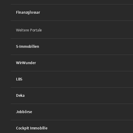
Finanzglossar
Weitere Portale
S-Immobilien
WirWunder
LBS
Deka
Jobbörse
Cockpit Immobilie