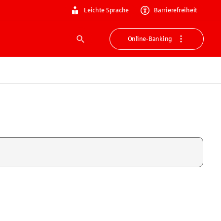
Leichte Sprache
Barrierefreiheit
Online-Banking
Suche