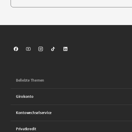
Tippen Sie, um nach Themen zu suchen. Verwenden Sie die Pfei
Sparkasse auf Facebook
Sparkasse auf Youtube
Sparkasse auf Instagram
Sparkasse auf TikTok
Sparkasse auf LinkedIn
Beliebte Themen
Girokonto
Kontowechselservice
Privatkredit