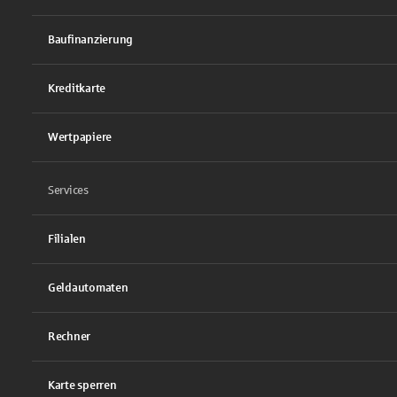
Baufinanzierung
Kreditkarte
Wertpapiere
Services
Filialen
Geldautomaten
Rechner
Karte sperren