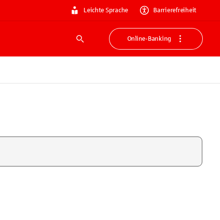
Leichte Sprache
Barrierefreiheit
Online-Banking
Suche