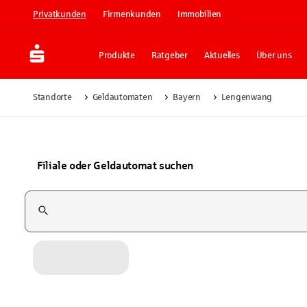
Privatkunden
Firmenkunden
Immobilien
Produkte
Ratgeber
Aktuelles
Über uns
Standorte
Geldautomaten
Bayern
Lengenwang
Filiale oder Geldautomat suchen
Suchfeld