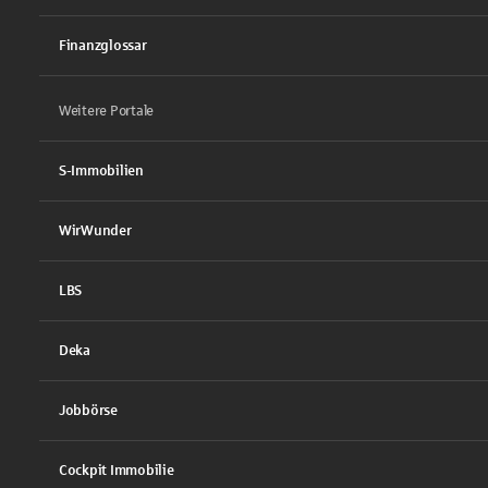
Finanzglossar
Weitere Portale
S-Immobilien
WirWunder
LBS
Deka
Jobbörse
Cockpit Immobilie