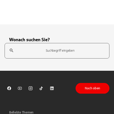
Wonach suchen Sie?
Suchfeld
Tippen Sie, um nach Themen zu suchen. Verwenden Sie die Pfeil-T
Nach oben
Sparkasse auf Facebook
Sparkasse auf Youtube
Sparkasse auf Instagram
Sparkasse auf TikTok
Sparkasse auf LinkedIn
Beliebte Themen