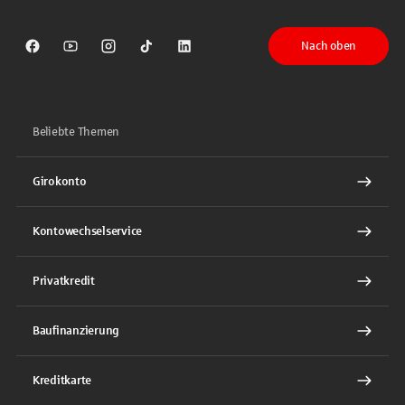
Nach oben
Sparkasse auf Facebook
Sparkasse auf Youtube
Sparkasse auf Instagram
Sparkasse auf TikTok
Sparkasse auf LinkedIn
Beliebte Themen
Girokonto
Kontowechselservice
Privatkredit
Baufinanzierung
Kreditkarte