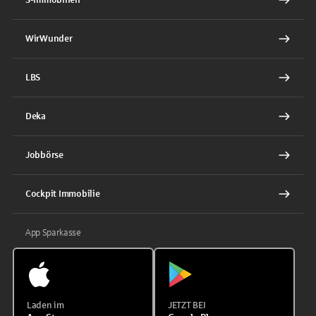
WirWunder
LBS
Deka
Jobbörse
Cockpit Immobilie
App Sparkasse
Laden im
JETZT BEI