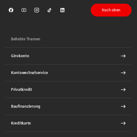
Nach oben
Sparkasse auf Facebook
Sparkasse auf Youtube
Sparkasse auf Instagram
Sparkasse auf TikTok
Sparkasse auf LinkedIn
Beliebte Themen
Girokonto
Kontowechselservice
Privatkredit
Baufinanzierung
Kreditkarte