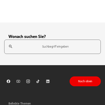
Wonach suchen Sie?
Suchfeld
Tippen Sie, um nach Themen zu suchen. Verwenden Sie die Pfeil-T
Nach oben
Sparkasse auf Facebook
Sparkasse auf Youtube
Sparkasse auf Instagram
Sparkasse auf TikTok
Sparkasse auf LinkedIn
Beliebte Themen