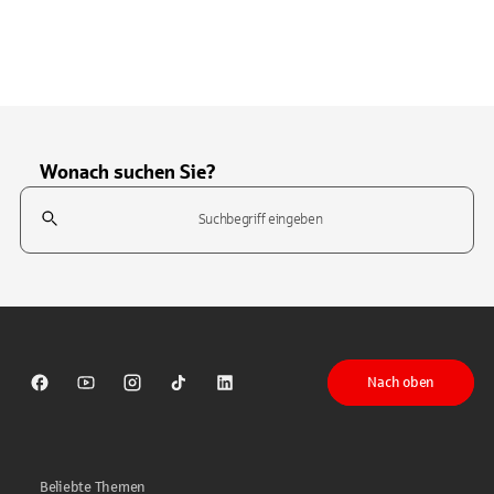
Wonach suchen Sie?
Suchfeld
Tippen Sie, um nach Themen zu suchen. Verwenden Sie die Pfeil-T
Nach oben
Sparkasse auf Facebook
Sparkasse auf Youtube
Sparkasse auf Instagram
Sparkasse auf TikTok
Sparkasse auf LinkedIn
Beliebte Themen