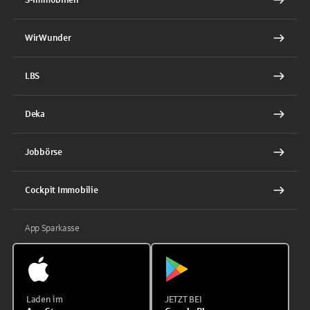
WirWunder
LBS
Deka
Jobbörse
Cockpit Immobilie
App Sparkasse
Laden im
JETZT BEI