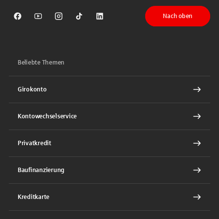
Nach oben
Sparkasse auf Facebook
Sparkasse auf Youtube
Sparkasse auf Instagram
Sparkasse auf TikTok
Sparkasse auf LinkedIn
Beliebte Themen
Girokonto
Kontowechselservice
Privatkredit
Baufinanzierung
Kreditkarte