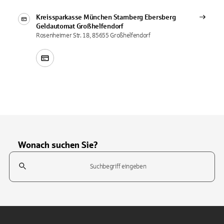
Kreissparkasse München Starnberg Ebersberg
Geldautomat
Großhelfendorf
Rosenheimer Str. 18, 85655 Großhelfendorf
Wonach suchen Sie?
Suchfeld
Tippen Sie, um nach Themen zu suchen. Verwenden Sie die Pfeil-T