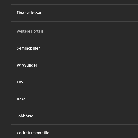
Finanzglossar
Weitere Portale
S-Immobilien
WirWunder
LBS
Deka
Jobbörse
Cockpit Immobilie