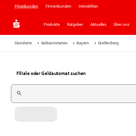
Privatkunden
Firmenkunden
Immobilien
Produkte
Ratgeber
Aktuelles
Über uns
Standorte
Geldautomaten
Bayern
Greifenberg
Filiale oder Geldautomat suchen
Suchfeld