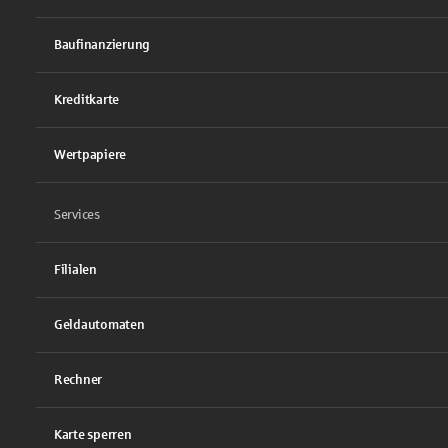
Baufinanzierung
Kreditkarte
Wertpapiere
Services
Filialen
Geldautomaten
Rechner
Karte sperren