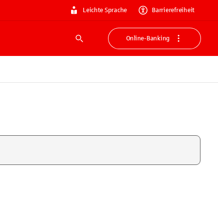
Leichte Sprache
Barrierefreiheit
Online-Banking
Suche