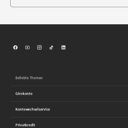
Tippen Sie, um nach Themen zu suchen. Verwenden Sie die Pfei
Sparkasse auf Facebook
Sparkasse auf Youtube
Sparkasse auf Instagram
Sparkasse auf TikTok
Sparkasse auf LinkedIn
Beliebte Themen
Girokonto
Kontowechselservice
Privatkredit