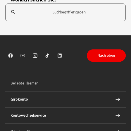
Suchfeld
Tippen Sie, um nach Themen zu suchen. Verwenden Sie die Pfeil-T
Nach oben
Sparkasse auf Facebook
Sparkasse auf Youtube
Sparkasse auf Instagram
Sparkasse auf TikTok
Sparkasse auf LinkedIn
Beliebte Themen
Girokonto
Kontowechselservice