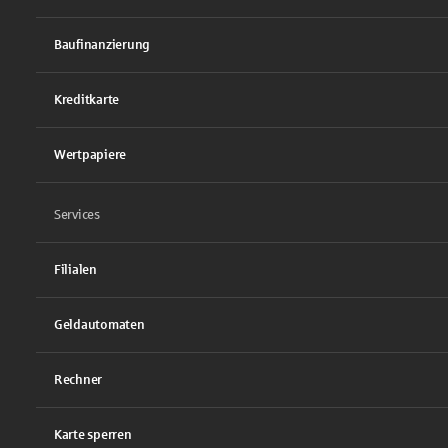
Baufinanzierung
Kreditkarte
Wertpapiere
Services
Filialen
Geldautomaten
Rechner
Karte sperren