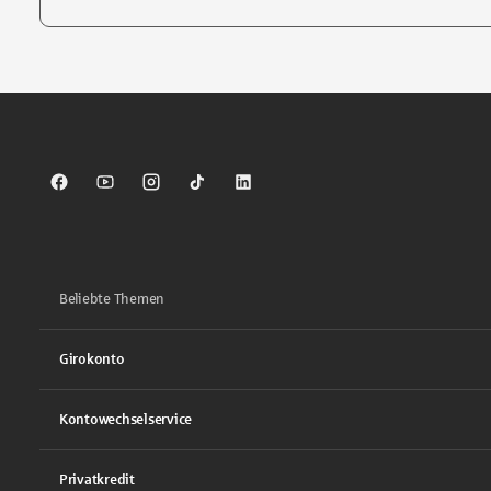
Tippen Sie, um nach Themen zu suchen. Verwenden Sie die Pfei
Sparkasse auf Facebook
Sparkasse auf Youtube
Sparkasse auf Instagram
Sparkasse auf TikTok
Sparkasse auf LinkedIn
Beliebte Themen
Girokonto
Kontowechselservice
Privatkredit