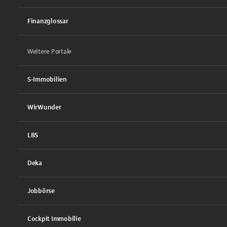
Finanzglossar
Weitere Portale
S-Immobilien
WirWunder
LBS
Deka
Jobbörse
Cockpit Immobilie