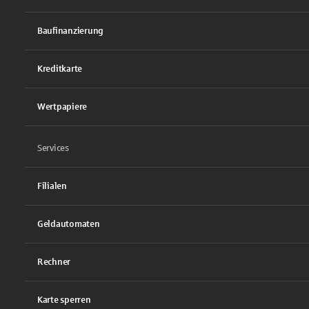
Baufinanzierung
Kreditkarte
Wertpapiere
Services
Filialen
Geldautomaten
Rechner
Karte sperren