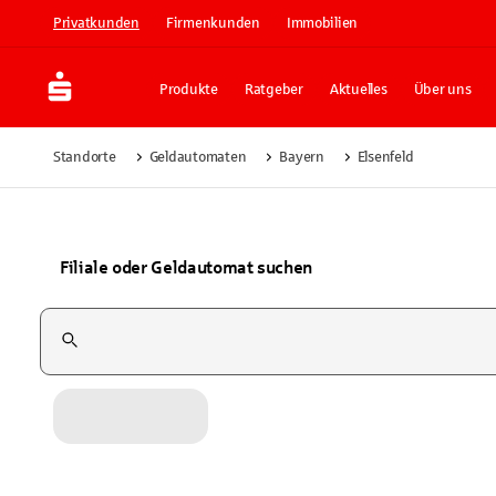
Privatkunden
Firmenkunden
Immobilien
Produkte
Ratgeber
Aktuelles
Über uns
Standorte
Geldautomaten
Bayern
Elsenfeld
Filiale oder Geldautomat suchen
Suchfeld