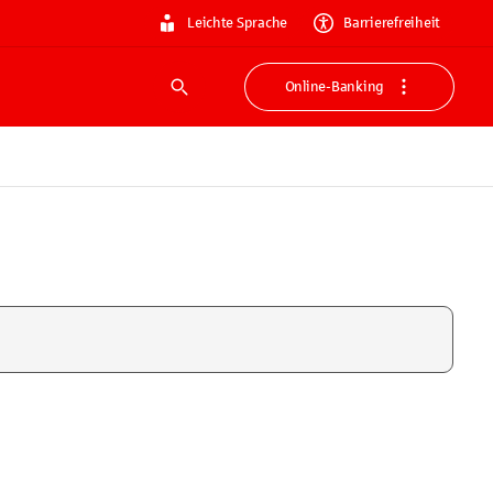
Leichte Sprache
Barrierefreiheit
Online-Banking
Suche