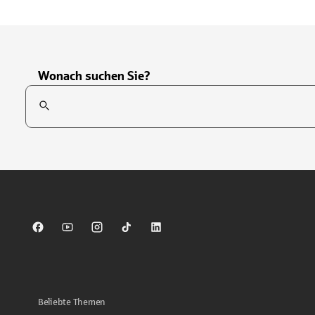
Wonach suchen Sie?
Suchfeld
Tippen Sie, um nach Themen zu suchen. Verwenden Sie die Pfei
Sparkasse auf Facebook
Sparkasse auf Youtube
Sparkasse auf Instagram
Sparkasse auf TikTok
Sparkasse auf LinkedIn
Beliebte Themen