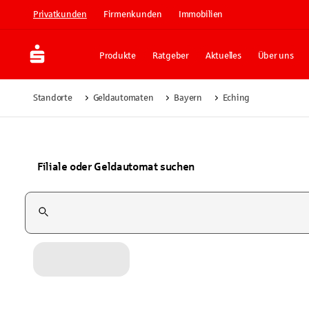
Privatkunden
Firmenkunden
Immobilien
Produkte
Ratgeber
Aktuelles
Über uns
Standorte
Geldautomaten
Bayern
Eching
Filiale oder Geldautomat suchen
Suchfeld