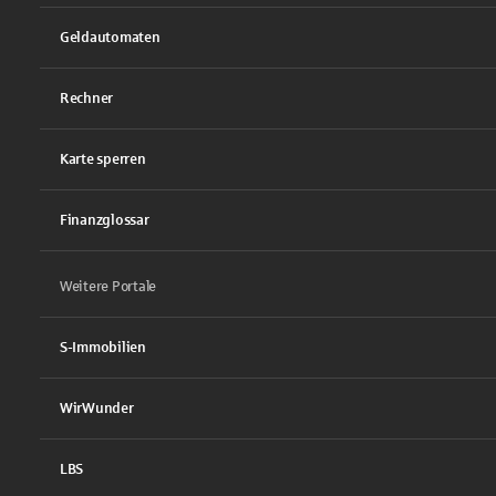
Geldautomaten
Rechner
Karte sperren
Finanzglossar
Weitere Portale
S-Immobilien
WirWunder
LBS