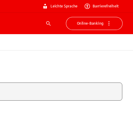
Leichte Sprache
Barrierefreiheit
Online-Banking
Suche