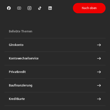
Nach oben
Sparkasse auf Facebook
Sparkasse auf Youtube
Sparkasse auf Instagram
Sparkasse auf TikTok
Sparkasse auf LinkedIn
Beliebte Themen
Girokonto
Kontowechselservice
Privatkredit
Baufinanzierung
Kreditkarte