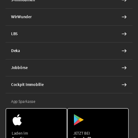
WirWunder
LBS
Deka
Jobbörse
Cockpit Immobilie
App Sparkasse
Laden im
JETZT BEI