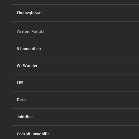
Finanzglossar
Weitere Portale
S-Immobilien
WirWunder
LBS
Deka
Jobbörse
Cockpit Immobilie