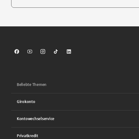
Tippen Sie, um nach Themen zu suchen. Verwenden Sie die Pfei
Sparkasse auf Facebook
Sparkasse auf Youtube
Sparkasse auf Instagram
Sparkasse auf TikTok
Sparkasse auf LinkedIn
Beliebte Themen
Girokonto
Kontowechselservice
Privatkredit