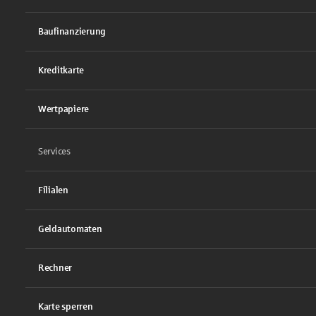
Baufinanzierung
Kreditkarte
Wertpapiere
Services
Filialen
Geldautomaten
Rechner
Karte sperren