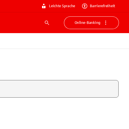
Leichte Sprache
Barrierefreiheit
Online-Banking
Suche