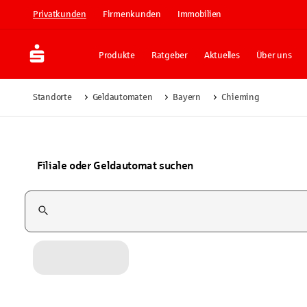
Privatkunden
Firmenkunden
Immobilien
Produkte
Ratgeber
Aktuelles
Über uns
Standorte
Geldautomaten
Bayern
Chieming
Filiale oder Geldautomat suchen
Suchfeld