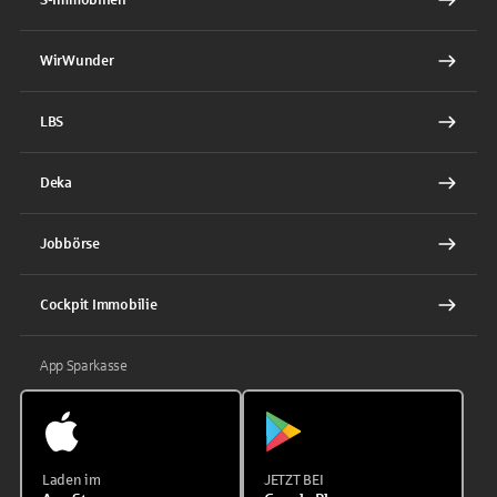
WirWunder
LBS
Deka
Jobbörse
Cockpit Immobilie
App Sparkasse
Laden im
JETZT BEI