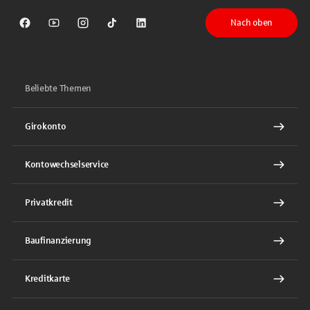
Nach oben
Sparkasse auf Facebook
Sparkasse auf Youtube
Sparkasse auf Instagram
Sparkasse auf TikTok
Sparkasse auf LinkedIn
Beliebte Themen
Girokonto
Kontowechselservice
Privatkredit
Baufinanzierung
Kreditkarte